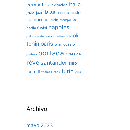
italia
cervantes
invitacion
la sal
jazz
juan
madrid
londres
miami
montecarlo
montpellier
napoles
nadia fusini
paolo
palacete del embarcadero
tonin
paris
pilar cossio
portada
riverside
pintura
rêve
santander
silio
turin
suite II
thames-raos
villa
Archivo
mayo 2023