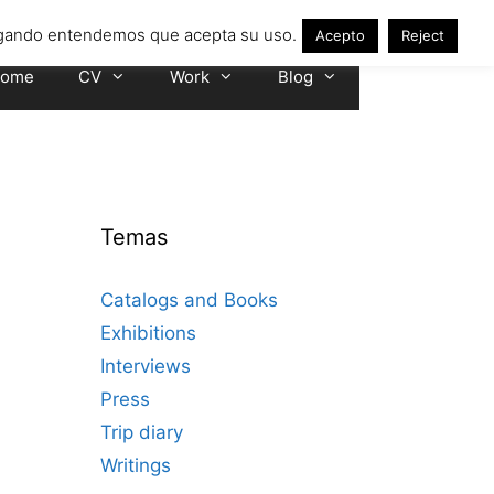
avegando entendemos que acepta su uso.
Acepto
Reject
ome
CV
Work
Blog
Temas
Catalogs and Books
Exhibitions
Interviews
Press
Trip diary
Writings