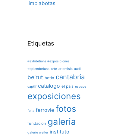
limpiabotas
Etiquetas
#exhibitions #exposiciones
#splendorluna
arte
artemisia
audi
cantabria
beirut
botin
catalogo
el pais
captif
espace
exposiciones
fotos
ferrovie
feria
galeria
fundacion
instituto
galerie weiler