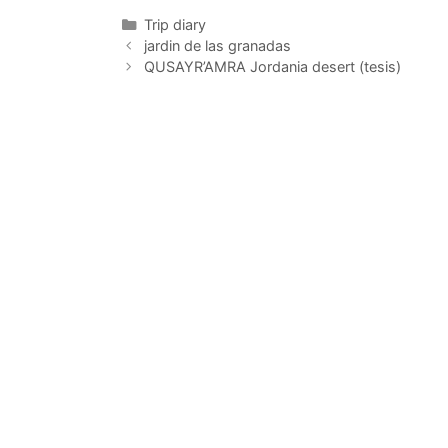
Categorías
Trip diary
jardin de las granadas
QUSAYR’AMRA Jordania desert (tesis)