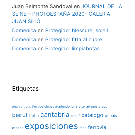
Juan Belmonte Sandoval
en
JOURNAL DE LA
SEINE – PHOTOESPAÑA 2020- GALERIA
JUAN SILIÓ
Domenica
en
Protegido: blessure, soleil
Domenica
en
Protegido: fitta al cuore
Domenica
en
Protegido: limpiabotas
Etiquetas
#exhibitions #exposiciones #splendorluna
arte
artemisia
audi
cantabria
beirut
catalogo
botin
el pais
captif
exposiciones
ferrovie
espace
feria