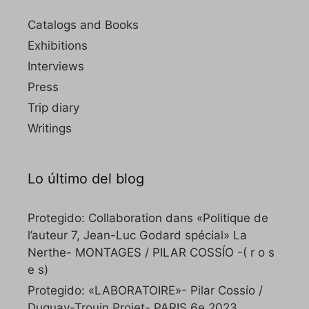
Catalogs and Books
Exhibitions
Interviews
Press
Trip diary
Writings
Lo último del blog
Protegido: Collaboration dans «Politique de
l’auteur 7, Jean-Luc Godard spécial» La
Nerthe- MONTAGES / PILAR COSSÍO -( r o s
e s)
Protegido: «LABORATOIRE»- Pilar Cossío /
Duguay-Trouin Projet- PARIS 6e 2023