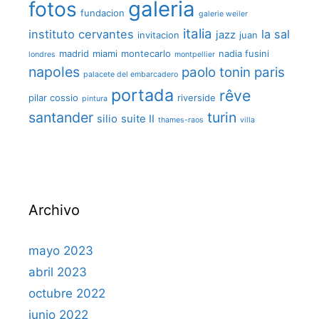
galeria
fotos
fundacion
galerie weiler
italia
instituto cervantes
la sal
jazz
invitacion
juan
madrid
miami
montecarlo
nadia fusini
londres
montpellier
napoles
paolo tonin
paris
palacete del embarcadero
portada
rêve
pilar cossio
riverside
pintura
santander
turin
silio
suite II
thames-raos
villa
Archivo
mayo 2023
abril 2023
octubre 2022
junio 2022