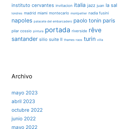
italia
instituto cervantes
la sal
jazz
invitacion
juan
madrid
miami
montecarlo
nadia fusini
londres
montpellier
napoles
paolo tonin
paris
palacete del embarcadero
portada
rêve
pilar cossio
riverside
pintura
santander
turin
silio
suite II
thames-raos
villa
Archivo
mayo 2023
abril 2023
octubre 2022
junio 2022
mayo 2022