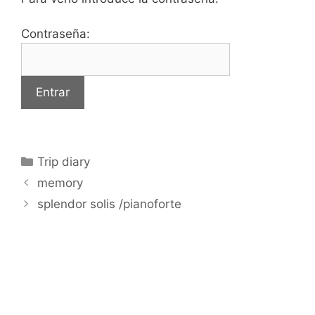
Contraseña:
Categorías
Trip diary
memory
splendor solis /pianoforte