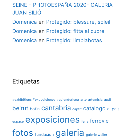
SEINE – PHOTOESPAÑA 2020- GALERIA
JUAN SILIÓ
Domenica
en
Protegido: blessure, soleil
Domenica
en
Protegido: fitta al cuore
Domenica
en
Protegido: limpiabotas
Etiquetas
#exhibitions #exposiciones #splendorluna
arte
artemisia
audi
cantabria
beirut
catalogo
botin
el pais
captif
exposiciones
ferrovie
espace
feria
galeria
fotos
fundacion
galerie weiler