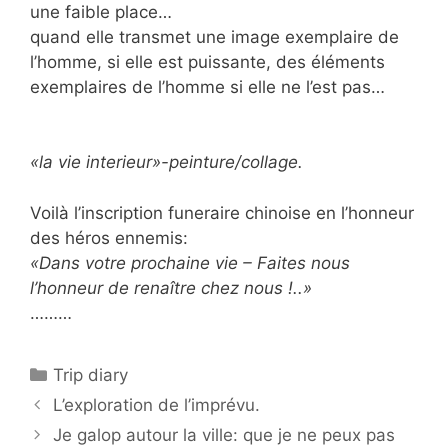
une faible place…
quand elle transmet une image exemplaire de
l’homme, si elle est puissante, des éléments
exemplaires de l’homme si elle ne l’est pas…
«la vie interieur»-peinture/collage.
Voilà l’inscription funeraire chinoise en l’honneur
des héros ennemis:
«Dans votre prochaine vie – Faites nous
l’honneur de renaître chez nous !..»
………
Categorías
Trip diary
L’exploration de l’imprévu.
Je galop autour la ville: que je ne peux pas