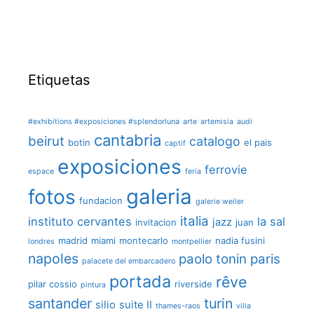
Etiquetas
#exhibitions #exposiciones #splendorluna
arte
artemisia
audi
cantabria
beirut
catalogo
botin
el pais
captif
exposiciones
ferrovie
espace
feria
galeria
fotos
fundacion
galerie weiler
italia
instituto cervantes
la sal
jazz
invitacion
juan
madrid
miami
montecarlo
nadia fusini
londres
montpellier
napoles
paolo tonin
paris
palacete del embarcadero
portada
rêve
pilar cossio
riverside
pintura
santander
turin
silio
suite II
thames-raos
villa