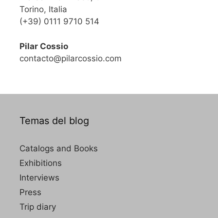
Torino, Italia
(+39) 0111 9710 514
Pilar Cossio
contacto@pilarcossio.com
Temas del blog
Catalogs and Books
Exhibitions
Interviews
Press
Trip diary