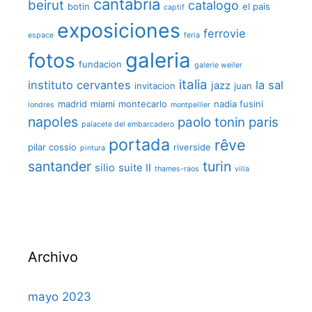
cantabria
beirut
catalogo
botin
el pais
captif
exposiciones
ferrovie
espace
feria
galeria
fotos
fundacion
galerie weiler
italia
instituto cervantes
la sal
jazz
invitacion
juan
madrid
miami
montecarlo
nadia fusini
londres
montpellier
napoles
paolo tonin
paris
palacete del embarcadero
portada
rêve
pilar cossio
riverside
pintura
santander
turin
silio
suite II
thames-raos
villa
Archivo
mayo 2023