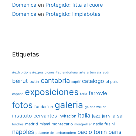
Domenica
en
Protegido: fitta al cuore
Domenica
en
Protegido: limpiabotas
Etiquetas
#exhibitions #exposiciones #splendorluna
arte
artemisia
audi
cantabria
beirut
catalogo
botin
el pais
captif
exposiciones
ferrovie
espace
feria
galeria
fotos
fundacion
galerie weiler
italia
instituto cervantes
la sal
jazz
invitacion
juan
madrid
miami
montecarlo
nadia fusini
londres
montpellier
napoles
paolo tonin
paris
palacete del embarcadero