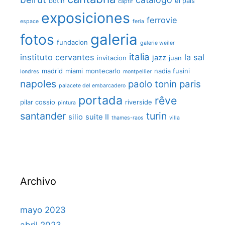
botin
el pais
captif
exposiciones
ferrovie
espace
feria
galeria
fotos
fundacion
galerie weiler
italia
instituto cervantes
la sal
jazz
invitacion
juan
madrid
miami
montecarlo
nadia fusini
londres
montpellier
napoles
paolo tonin
paris
palacete del embarcadero
portada
rêve
pilar cossio
riverside
pintura
santander
turin
silio
suite II
thames-raos
villa
Archivo
mayo 2023
abril 2023