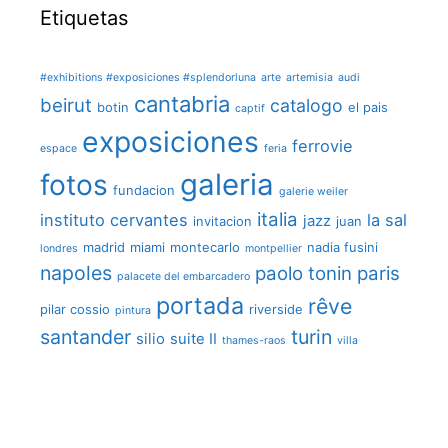
Etiquetas
#exhibitions #exposiciones #splendorluna
arte
artemisia
audi
cantabria
beirut
catalogo
botin
el pais
captif
exposiciones
ferrovie
espace
feria
galeria
fotos
fundacion
galerie weiler
italia
instituto cervantes
la sal
jazz
invitacion
juan
madrid
miami
montecarlo
nadia fusini
londres
montpellier
napoles
paolo tonin
paris
palacete del embarcadero
portada
rêve
pilar cossio
riverside
pintura
santander
turin
silio
suite II
thames-raos
villa