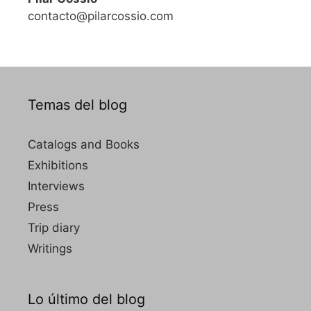
contacto@pilarcossio.com
Temas del blog
Catalogs and Books
Exhibitions
Interviews
Press
Trip diary
Writings
Lo último del blog