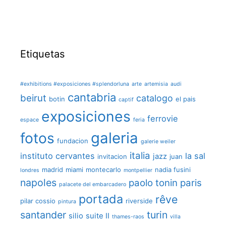
Etiquetas
#exhibitions #exposiciones #splendorluna
arte
artemisia
audi
cantabria
beirut
catalogo
botin
el pais
captif
exposiciones
ferrovie
espace
feria
galeria
fotos
fundacion
galerie weiler
italia
instituto cervantes
la sal
jazz
invitacion
juan
madrid
miami
montecarlo
nadia fusini
londres
montpellier
napoles
paolo tonin
paris
palacete del embarcadero
portada
rêve
pilar cossio
riverside
pintura
santander
turin
silio
suite II
thames-raos
villa