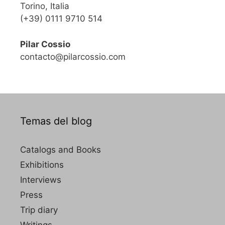
Torino, Italia
(+39) 0111 9710 514
Pilar Cossio
contacto@pilarcossio.com
Temas del blog
Catalogs and Books
Exhibitions
Interviews
Press
Trip diary
Writings