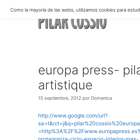
Saltar
Como la mayoría de las webs, utilizamos cookies para estu
al
contenido
europa press- pila
artistique
15 septiembre, 2012
por
Domenica
http://www.google.com/url?
sa=t&rct=j&q=pilar%20cossio%20euro
=http%3A%2F%2Fwww.europapress.es%2Fcu
protagoniza-ciclo-espacio-interior-mas-