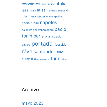
italia
cervantes
invitacion
la sal
jazz
juan
madrid
londres
miami
montecarlo
montpellier
napoles
nadia fusini
paolo
palacete del embarcadero
tonin
paris
pilar cossio
portada
riverside
pintura
rêve
santander
silio
turin
suite II
thames-raos
villa
Archivo
mayo 2023