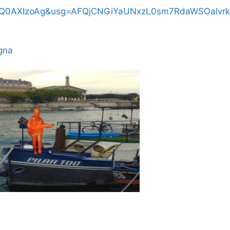
eGQ0AXIzoAg&usg=AFQjCNGiYaUNxzL0sm7RdaWSOalvr
agna