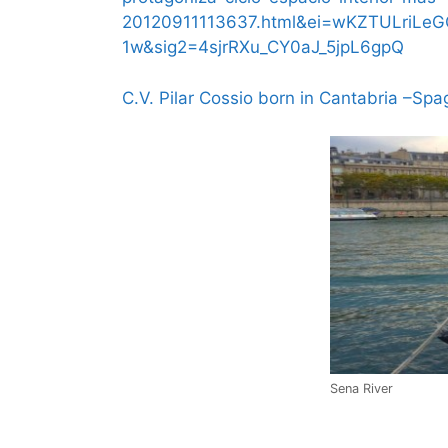
20120911113637.html&ei=wKZTULriL
1w&sig2=4sjrRXu_CY0aJ_5jpL6gpQ
C.V. Pilar Cossio born in Cantabria –Sp
Sena River