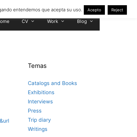
avegando entendemos que acepta su uso.
Acepto
Reject
ome
CV
Work
Blog
Temas
Catalogs and Books
Exhibitions
Interviews
Press
Trip diary
&url
Writings