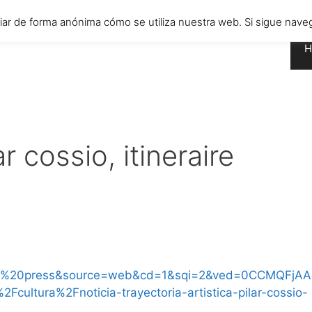
diar de forma anónima cómo se utiliza nuestra web. Si sigue n
H
r cossio, itineraire
pa%20press&source=web&cd=1&sqi=2&ved=0CCMQFjAA
ltura%2Fnoticia-trayectoria-artistica-pilar-cossio-