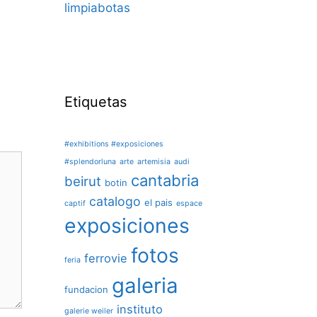
limpiabotas
Etiquetas
#exhibitions #exposiciones
#splendorluna
arte
artemisia
audi
cantabria
beirut
botin
catalogo
el pais
captif
espace
exposiciones
fotos
ferrovie
feria
galeria
fundacion
instituto
galerie weiler