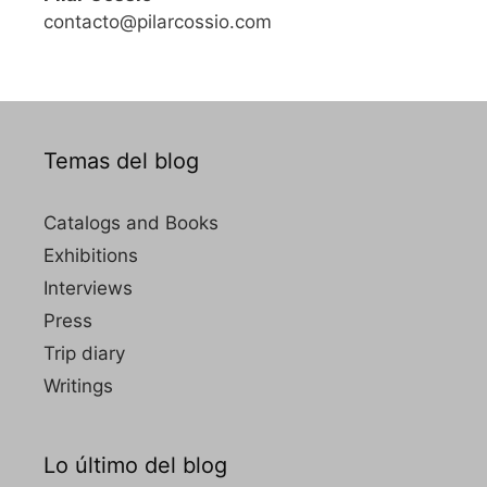
contacto@pilarcossio.com
Temas del blog
Catalogs and Books
Exhibitions
Interviews
Press
Trip diary
Writings
Lo último del blog