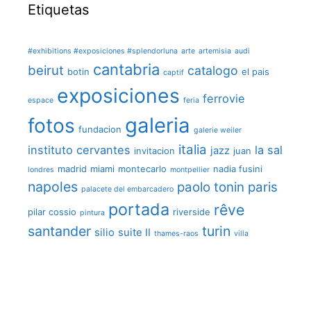
Etiquetas
#exhibitions #exposiciones #splendorluna
arte
artemisia
audi
cantabria
beirut
catalogo
botin
el pais
captif
exposiciones
ferrovie
espace
feria
galeria
fotos
fundacion
galerie weiler
italia
instituto cervantes
la sal
jazz
invitacion
juan
madrid
miami
montecarlo
nadia fusini
londres
montpellier
napoles
paolo tonin
paris
palacete del embarcadero
portada
rêve
pilar cossio
riverside
pintura
santander
turin
silio
suite II
thames-raos
villa