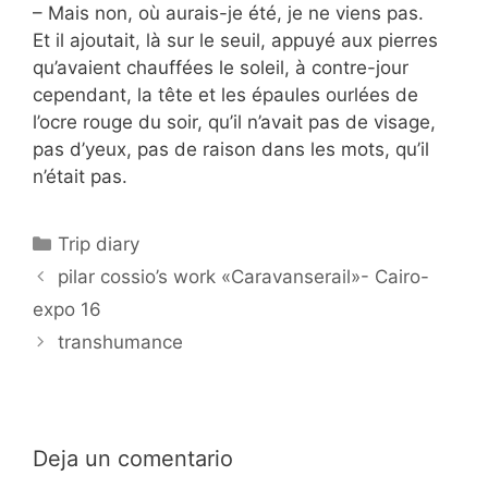
– Mais non, où aurais-je été, je ne viens pas.
Et il ajoutait, là sur le seuil, appuyé aux pierres
qu’avaient chauffées le soleil, à contre-jour
cependant, la tête et les épaules ourlées de
l’ocre rouge du soir, qu’il n’avait pas de visage,
pas d’yeux, pas de raison dans les mots, qu’il
n’était pas.
Categorías
Trip diary
pilar cossio’s work «Caravanserail»- Cairo-
expo 16
transhumance
Deja un comentario