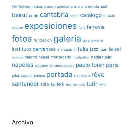
#exhibitions #exposiciones #splendorluna
arte
artemisia
audi
cantabria
beirut
catalogo
botin
el pais
captif
exposiciones
ferrovie
espace
feria
galeria
fotos
fundacion
galerie weiler
italia
instituto cervantes
la sal
jazz
invitacion
juan
madrid
miami
montecarlo
nadia fusini
londres
montpellier
napoles
paolo tonin
paris
palacete del embarcadero
portada
rêve
pilar cossio
riverside
pintura
santander
turin
silio
suite II
thames-raos
villa
Archivo