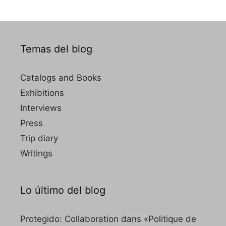
Temas del blog
Catalogs and Books
Exhibitions
Interviews
Press
Trip diary
Writings
Lo último del blog
Protegido: Collaboration dans «Politique de