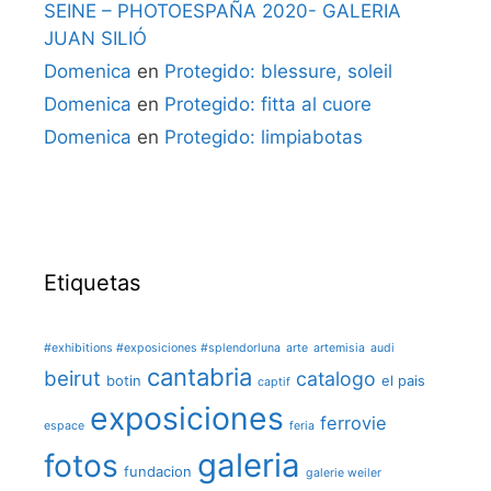
SEINE – PHOTOESPAÑA 2020- GALERIA
JUAN SILIÓ
Domenica
en
Protegido: blessure, soleil
Domenica
en
Protegido: fitta al cuore
Domenica
en
Protegido: limpiabotas
Etiquetas
#exhibitions #exposiciones #splendorluna
arte
artemisia
audi
cantabria
beirut
catalogo
botin
el pais
captif
exposiciones
ferrovie
espace
feria
galeria
fotos
fundacion
galerie weiler