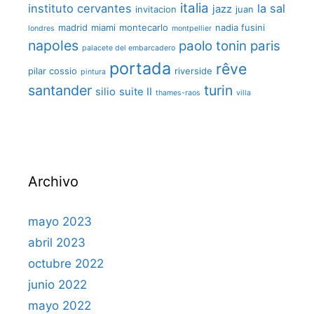
italia
instituto cervantes
la sal
jazz
invitacion
juan
madrid
miami
montecarlo
nadia fusini
londres
montpellier
napoles
paolo tonin
paris
palacete del embarcadero
portada
rêve
pilar cossio
riverside
pintura
santander
turin
silio
suite II
thames-raos
villa
Archivo
mayo 2023
abril 2023
octubre 2022
junio 2022
mayo 2022