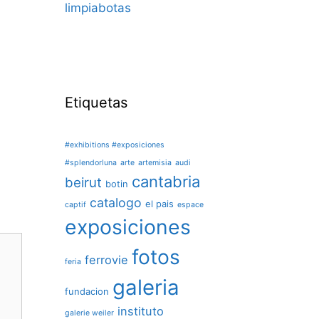
limpiabotas
Etiquetas
#exhibitions #exposiciones
#splendorluna
arte
artemisia
audi
cantabria
beirut
botin
catalogo
el pais
captif
espace
exposiciones
fotos
ferrovie
feria
galeria
fundacion
instituto
galerie weiler