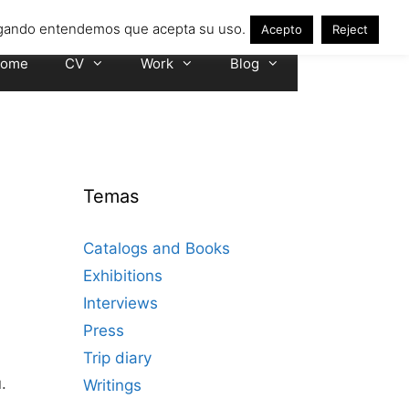
avegando entendemos que acepta su uso.
Acepto
Reject
ome
CV
Work
Blog
Temas
Catalogs and Books
Exhibitions
Interviews
Press
Trip diary
.
Writings