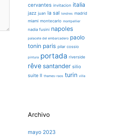
italia
cervantes
invitacion
la sal
jazz
juan
madrid
londres
miami
montecarlo
montpellier
napoles
nadia fusini
paolo
palacete del embarcadero
tonin
paris
pilar cossio
portada
riverside
pintura
rêve
santander
silio
turin
suite II
thames-raos
villa
Archivo
mayo 2023