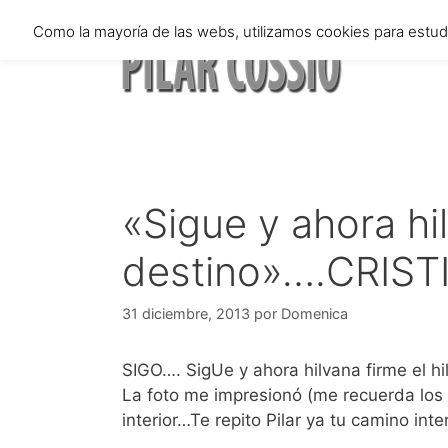
Saltar
Como la mayoría de las webs, utilizamos cookies para estu
al
contenido
«Sigue y ahora hil
destino»….CRIST
31 diciembre, 2013
por
Domenica
SIGO…. SigUe y ahora hilvana firme el hi
La foto me impresionó (me recuerda los 
interior…Te repito Pilar ya tu camino inte