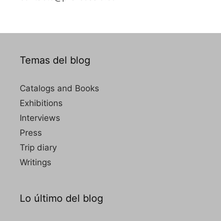
Temas del blog
Catalogs and Books
Exhibitions
Interviews
Press
Trip diary
Writings
Lo último del blog