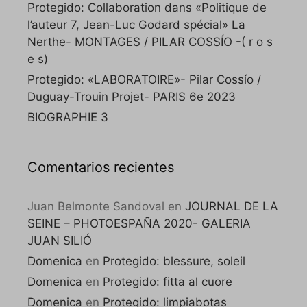
Protegido: Collaboration dans «Politique de
l’auteur 7, Jean-Luc Godard spécial» La
Nerthe- MONTAGES / PILAR COSSÍO -( r o s
e s)
Protegido: «LABORATOIRE»- Pilar Cossío /
Duguay-Trouin Projet- PARIS 6e 2023
BIOGRAPHIE 3
Comentarios recientes
Juan Belmonte Sandoval
en
JOURNAL DE LA
SEINE – PHOTOESPAÑA 2020- GALERIA
JUAN SILIÓ
Domenica
en
Protegido: blessure, soleil
Domenica
en
Protegido: fitta al cuore
Domenica
en
Protegido: limpiabotas