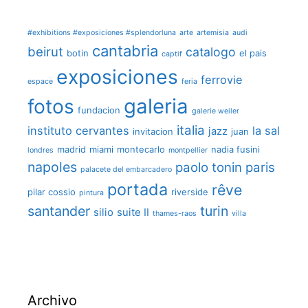
#exhibitions #exposiciones #splendorluna
arte
artemisia
audi
cantabria
beirut
catalogo
botin
el pais
captif
exposiciones
ferrovie
espace
feria
galeria
fotos
fundacion
galerie weiler
italia
instituto cervantes
la sal
jazz
invitacion
juan
madrid
miami
montecarlo
nadia fusini
londres
montpellier
napoles
paolo tonin
paris
palacete del embarcadero
portada
rêve
pilar cossio
riverside
pintura
santander
turin
silio
suite II
thames-raos
villa
Archivo