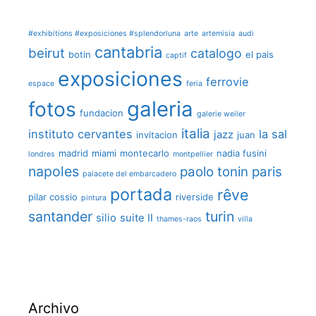
#exhibitions #exposiciones #splendorluna
arte
artemisia
audi
cantabria
beirut
catalogo
botin
el pais
captif
exposiciones
ferrovie
espace
feria
galeria
fotos
fundacion
galerie weiler
italia
instituto cervantes
la sal
jazz
invitacion
juan
madrid
miami
montecarlo
nadia fusini
londres
montpellier
napoles
paolo tonin
paris
palacete del embarcadero
portada
rêve
pilar cossio
riverside
pintura
santander
turin
silio
suite II
thames-raos
villa
Archivo