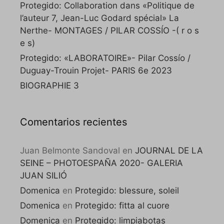
Protegido: Collaboration dans «Politique de
l’auteur 7, Jean-Luc Godard spécial» La
Nerthe- MONTAGES / PILAR COSSÍO -( r o s
e s)
Protegido: «LABORATOIRE»- Pilar Cossío /
Duguay-Trouin Projet- PARIS 6e 2023
BIOGRAPHIE 3
Comentarios recientes
Juan Belmonte Sandoval
en
JOURNAL DE LA
SEINE – PHOTOESPAÑA 2020- GALERIA
JUAN SILIÓ
Domenica
en
Protegido: blessure, soleil
Domenica
en
Protegido: fitta al cuore
Domenica
en
Protegido: limpiabotas