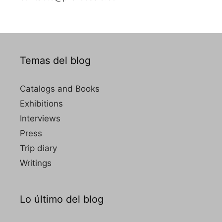
Temas del blog
Catalogs and Books
Exhibitions
Interviews
Press
Trip diary
Writings
Lo último del blog