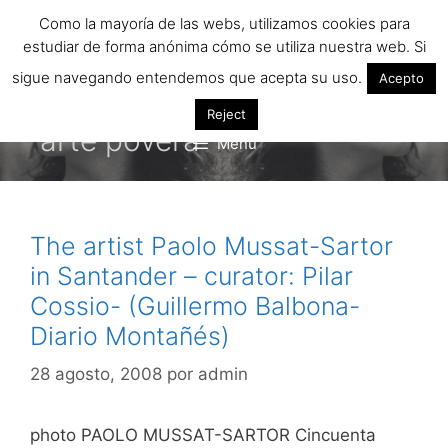
Saltar
Como la mayoría de las webs, utilizamos cookies para
al
estudiar de forma anónima cómo se utiliza nuestra web. Si
contenido
sigue navegando entendemos que acepta su uso.
Acepto
Reject
arte povera
Menú
The artist Paolo Mussat-Sartor
in Santander – curator: Pilar
Cossio- (Guillermo Balbona-
Diario Montañés)
28 agosto, 2008
por
admin
photo PAOLO MUSSAT-SARTOR Cincuenta