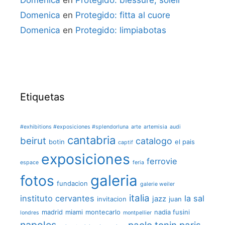
Domenica
en
Protegido: blessure, soleil
Domenica
en
Protegido: fitta al cuore
Domenica
en
Protegido: limpiabotas
Etiquetas
#exhibitions #exposiciones #splendorluna
arte
artemisia
audi
cantabria
beirut
catalogo
botin
el pais
captif
exposiciones
ferrovie
espace
feria
galeria
fotos
fundacion
galerie weiler
italia
instituto cervantes
la sal
jazz
invitacion
juan
madrid
miami
montecarlo
nadia fusini
londres
montpellier