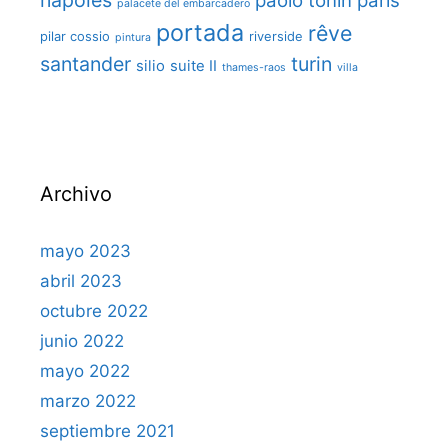
napoles
paolo tonin
paris
palacete del embarcadero
portada
rêve
pilar cossio
riverside
pintura
santander
turin
silio
suite II
thames-raos
villa
Archivo
mayo 2023
abril 2023
octubre 2022
junio 2022
mayo 2022
marzo 2022
septiembre 2021