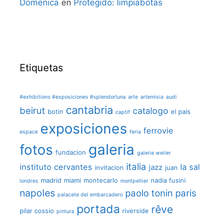
Domenica
en
Protegido: limpiabotas
Etiquetas
#exhibitions #exposiciones #splendorluna
arte
artemisia
audi
cantabria
beirut
catalogo
botin
el pais
captif
exposiciones
ferrovie
espace
feria
galeria
fotos
fundacion
galerie weiler
italia
instituto cervantes
la sal
jazz
invitacion
juan
madrid
miami
montecarlo
nadia fusini
londres
montpellier
napoles
paolo tonin
paris
palacete del embarcadero
portada
rêve
pilar cossio
riverside
pintura