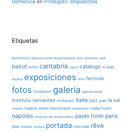
Domenica
en
Protegido: limpiabotas
Etiquetas
#exhibitions #exposiciones #splendorluna
arte
artemisia
audi
cantabria
beirut
catalogo
botin
el pais
captif
exposiciones
ferrovie
espace
feria
galeria
fotos
fundacion
galerie weiler
italia
instituto cervantes
la sal
jazz
invitacion
juan
madrid
miami
montecarlo
nadia fusini
londres
montpellier
napoles
paolo tonin
paris
palacete del embarcadero
portada
rêve
pilar cossio
riverside
pintura