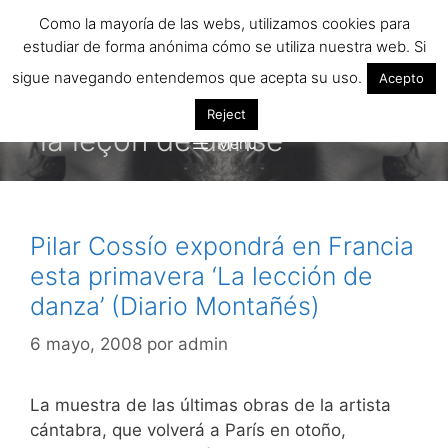
Saltar
Como la mayoría de las webs, utilizamos cookies para
al
estudiar de forma anónima cómo se utiliza nuestra web. Si
contenido
sigue navegando entendemos que acepta su uso.
Acepto
Reject
la leçon de danse
Menú
Pilar Cossío expondrá en Francia
esta primavera ‘La lección de
danza’ (Diario Montañés)
6 mayo, 2008
por
admin
La muestra de las últimas obras de la artista
cántabra, que volverá a París en otoño,