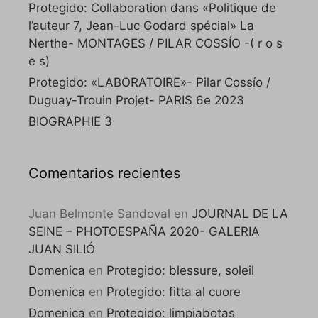
Protegido: Collaboration dans «Politique de
l’auteur 7, Jean-Luc Godard spécial» La
Nerthe- MONTAGES / PILAR COSSÍO -( r o s
e s)
Protegido: «LABORATOIRE»- Pilar Cossío /
Duguay-Trouin Projet- PARIS 6e 2023
BIOGRAPHIE 3
Comentarios recientes
Juan Belmonte Sandoval
en
JOURNAL DE LA
SEINE – PHOTOESPAÑA 2020- GALERIA
JUAN SILIÓ
Domenica
en
Protegido: blessure, soleil
Domenica
en
Protegido: fitta al cuore
Domenica
en
Protegido: limpiabotas