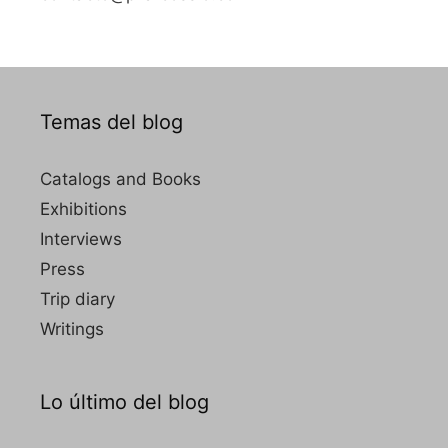
Temas del blog
Catalogs and Books
Exhibitions
Interviews
Press
Trip diary
Writings
Lo último del blog