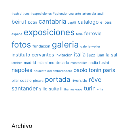
#exhibitions #exposiciones #splendorluna
arte
artemisia
audi
cantabria
beirut
catalogo
botin
el pais
captif
exposiciones
ferrovie
espace
feria
galeria
fotos
fundacion
galerie weiler
italia
instituto cervantes
la sal
jazz
invitacion
juan
madrid
miami
montecarlo
nadia fusini
londres
montpellier
napoles
paolo tonin
paris
palacete del embarcadero
portada
rêve
pilar cossio
riverside
pintura
santander
turin
silio
suite II
thames-raos
villa
Archivo