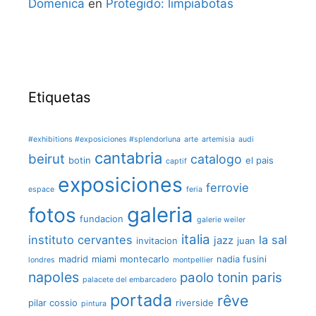
Domenica
en
Protegido: limpiabotas
Etiquetas
#exhibitions #exposiciones #splendorluna
arte
artemisia
audi
cantabria
beirut
catalogo
botin
el pais
captif
exposiciones
ferrovie
espace
feria
galeria
fotos
fundacion
galerie weiler
italia
instituto cervantes
la sal
jazz
invitacion
juan
madrid
miami
montecarlo
nadia fusini
londres
montpellier
napoles
paolo tonin
paris
palacete del embarcadero
portada
rêve
pilar cossio
riverside
pintura