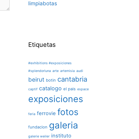
limpiabotas
Etiquetas
#exhibitions #exposiciones
#splendorluna
arte
artemisia
audi
cantabria
beirut
botin
catalogo
el pais
captif
espace
exposiciones
fotos
ferrovie
feria
galeria
fundacion
instituto
galerie weiler