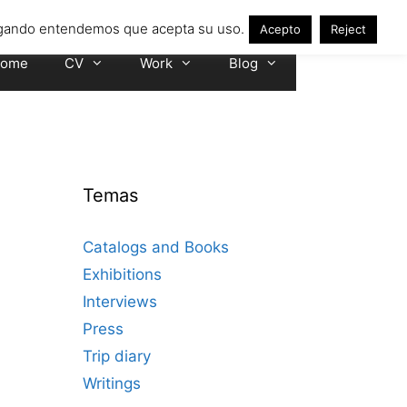
avegando entendemos que acepta su uso.
Acepto
Reject
ome
CV
Work
Blog
Temas
Catalogs and Books
Exhibitions
Interviews
Press
Trip diary
Writings