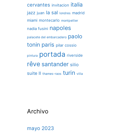
italia
cervantes
invitacion
la sal
jazz
juan
madrid
londres
miami
montecarlo
montpellier
napoles
nadia fusini
paolo
palacete del embarcadero
tonin
paris
pilar cossio
portada
riverside
pintura
rêve
santander
silio
turin
suite II
thames-raos
villa
Archivo
mayo 2023