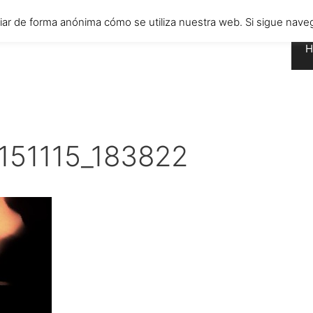
diar de forma anónima cómo se utiliza nuestra web. Si sigue n
H
0151115_183822