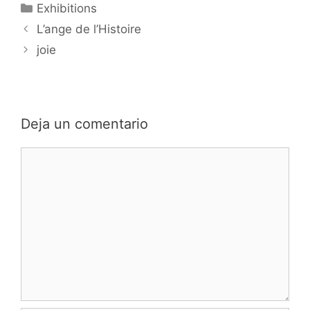
Categorías
Exhibitions
L’ange de l’Histoire
joie
Deja un comentario
Comentario