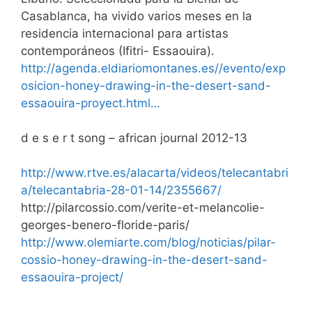
Casablanca, ha vivido varios meses en la
residencia internacional para artistas
contemporáneos (Ifitri- Essaouira).
http://agenda.eldiariomontanes.es//evento/exp
osicion-honey-drawing-in-the-desert-sand-
essaouira-proyect.html…
d e s e r t song – african journal 2012-13
http://www.rtve.es/alacarta/videos/telecantabri
a/telecantabria-28-01-14/2355667/
http://pilarcossio.com/verite-et-melancolie-
georges-benero-floride-paris/
http://www.olemiarte.com/blog/noticias/pilar-
cossio-honey-drawing-in-the-desert-sand-
essaouira-project/