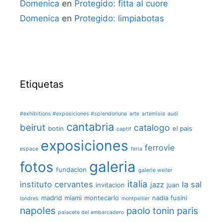
Domenica
en
Protegido: fitta al cuore
Domenica
en
Protegido: limpiabotas
Etiquetas
#exhibitions #exposiciones #splendorluna
arte
artemisia
audi
cantabria
beirut
catalogo
botin
el pais
captif
exposiciones
ferrovie
espace
feria
galeria
fotos
fundacion
galerie weiler
italia
instituto cervantes
la sal
jazz
invitacion
juan
madrid
miami
montecarlo
nadia fusini
londres
montpellier
napoles
paolo tonin
paris
palacete del embarcadero