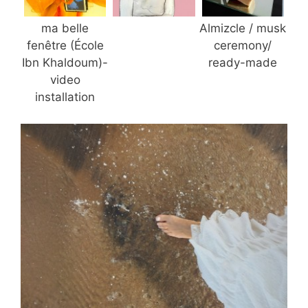
ma belle
Almizcle / musk
fenêtre (École
ceremony/
Ibn Khaldoum)-
ready-made
video
installation